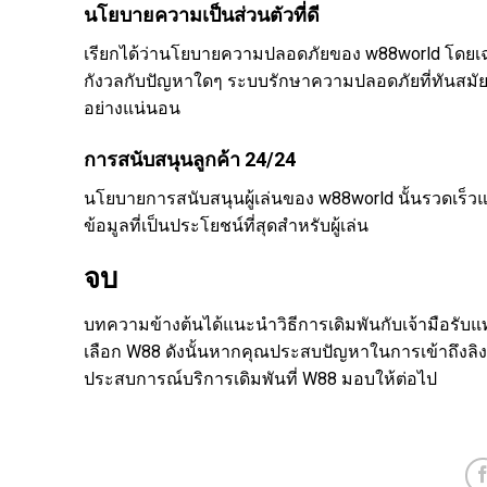
นโยบายความเป็นส่วนตัวที่ดี
เรียกได้ว่านโยบายความปลอดภัยของ w88world โดยเฉ
กังวลกับปัญหาใดๆ ระบบรักษาความปลอดภัยที่ทันสมัยขอ
อย่างแน่นอน
การสนับสนุนลูกค้า 24/24
นโยบายการสนับสนุนผู้เล่นของ w88world นั้นรวดเร็
ข้อมูลที่เป็นประโยชน์ที่สุดสำหรับผู้เล่น
จบ
บทความข้างต้นได้แนะนำวิธีการเดิมพันกับเจ้ามือรับแ
เลือก W88 ดังนั้นหากคุณประสบปัญหาในการเข้าถึงลิงก์
ประสบการณ์บริการเดิมพันที่ W88 มอบให้ต่อไป