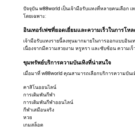
ปัจจุบัน w88world เป็นเจ้ามือรับแทงที่หลายคนเลือก เหต
โดยเฉพาะ:
อินเทอร์เฟซที่ยอดเยี่ยมและความเร็วในการโหล
เจ้ามือรับแทงรายนี้ลงทุนมากมายในการออกแบบอินเทอร์เฟ
เนื่องจากมีความสวยงาม หรูหรา และซับซ้อน ความเร็
ขุมทรัพย์บริการความบันเทิงที่น่าสนใจ
เมื่อมาที่ w88world คุณสามารถเลือกบริการความบันเทิ
คาสิโนออนไลน์
การเดิมพันกีฬา
การเดิมพันกีฬาออนไลน์
กีฬาเสมือนจริง
หวย
เกมสล็อต