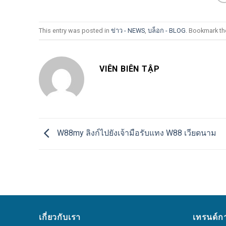
This entry was posted in
ข่าว - NEWS
,
บล็อก - BLOG
. Bookmark t
VIÊN BIÊN TẬP
W88my ลิงก์ไปยังเจ้ามือรับแทง W88 เวียดนาม
เกี่ยวกับเรา
เทรนด์ก