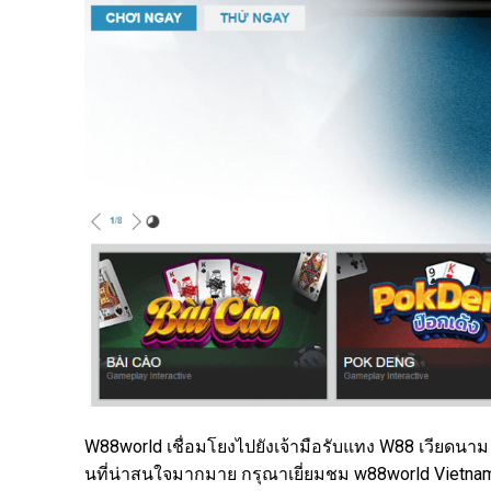
W88world เชื่อมโยงไปยังเจ้ามือรับแทง W88 เวียดนาม – 
นที่น่าสนใจมากมาย กรุณาเยี่ยมชม w88world Vietnam เพ