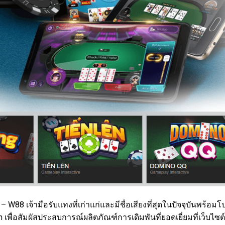
W88 เจ้ามือรับแทงที่เก่าแก่และมีชื่อเสียงที่สุดในปัจจุบันพร้อมโ
ื่อสัมผัสประสบการณ์ผลิตภัณฑ์การเดิมพันที่ยอดเยี่ยมที่เว็บไซต์