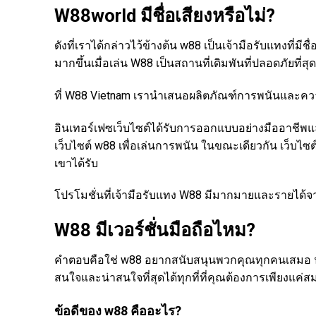
W88world มีชื่อเสียงหรือไม่?
ดังที่เราได้กล่าวไว้ข้างต้น w88 เป็นเจ้ามือรับแทงที่มีช
มากขึ้นเมื่อเล่น W88 เป็นสถานที่เดิมพันที่ปลอดภัยที่ส
ที่ W88 Vietnam เรานำเสนอผลิตภัณฑ์การพนันและควา
อินเทอร์เฟซเว็บไซต์ได้รับการออกแบบอย่างมืออาชีพและท
เว็บไซต์ w88 เพื่อเล่นการพนัน ในขณะเดียวกัน เว็บไซต์
เขาได้รับ
โปรโมชั่นที่เจ้ามือรับแทง W88 มีมากมายและรายได้จาก
W88 มีเวอร์ชั่นมือถือไหม?
คำตอบคือใช่ w88 อยากสนับสนุนพวกคุณทุกคนเสมอ นั่
สนใจและน่าสนใจที่สุดได้ทุกที่ที่คุณต้องการเพียงแค่สม
ข้อดีของ w88 คืออะไร?