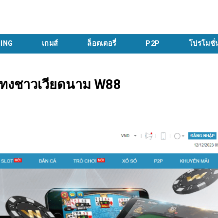
HING
เกมส์
ล็อตเตอรี่
P2P
โปรโมชั่
ับแทงชาวเวียดนาม W88