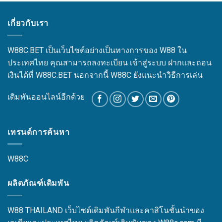
W88C
หมวด
–
ใน
รู้
ที่
เกี่ยวกับเรา
ก่อน
เดียว
ปลอดภัย
กว่า
W88C.BET เป็นเว็บไซต์อย่างเป็นทางการของ W88 ใน
ประเทศไทย คุณสามารถลงทะเบียน เข้าสู่ระบบ ฝากและถอน
เงินได้ที่ W88C.BET นอกจากนี้ W88C ยังแนะนำวิธีการเล่น
เดิมพันออนไลน์อีกด้วย
เทรนด์การค้นหา
W88C
ผลิตภัณฑ์เดิมพัน
W88 THAILAND เว็บไซต์เดิมพันกีฬาและคาสิโนชั้นนำของ