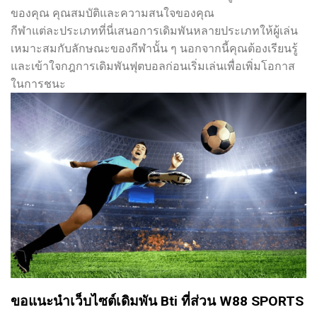
ของคุณ คุณสมบัติและความสนใจของคุณ
กีฬาแต่ละประเภทที่นี่เสนอการเดิมพันหลายประเภทให้ผู้เล่น
เหมาะสมกับลักษณะของกีฬานั้น ๆ นอกจากนี้คุณต้องเรียนรู้
และเข้าใจกฎการเดิมพันฟุตบอลก่อนเริ่มเล่นเพื่อเพิ่มโอกาส
ในการชนะ
ขอแนะนำเว็บไซต์เดิมพัน Bti ที่ส่วน W88 SPORTS