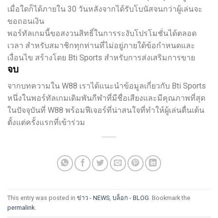
เมื่อใดก็ได้ภายใน 30 วันหลังจากได้รับโบนัสจนกว่าผู้เล่นจะ
ขอถอนเงิน
พอร์ทัลเกมนี้ขอสงวนสิทธิ์ในการระงับโปรโมชั่นได้ตลอด
เวลา สำหรับสมาชิกทุกท่านที่ไม่อยู่ภายใต้ข้อกำหนดและ
เงื่อนไข สร้างโดย Bti Sports สำหรับการส่งเสริมการขาย
จบ
จากบทความใน W88 เราได้แนะนำข้อมูลเกี่ยวกับ Bti Sports
หนึ่งในพอร์ทัลเกมเดิมพันกีฬาที่มีชื่อเสียงและมีคุณภาพที่สุด
ในปัจจุบันที่ W88 พร้อมฟีเจอร์ที่น่าสนใจที่ทำให้ผู้เล่นตื่นเต้น
ตั้งแต่ครั้งแรกที่เข้าร่วม
This entry was posted in
ข่าว - NEWS
,
บล็อก - BLOG
. Bookmark the
permalink
.