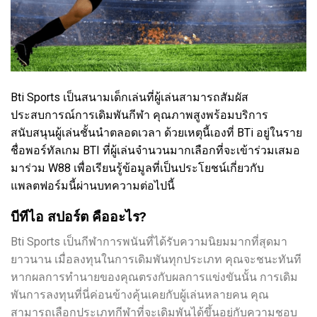
Bti Sports เป็นสนามเด็กเล่นที่ผู้เล่นสามารถสัมผัส
ประสบการณ์การเดิมพันกีฬา คุณภาพสูงพร้อมบริการ
สนับสนุนผู้เล่นชั้นนำตลอดเวลา ด้วยเหตุนี้เองที่ BTi อยู่ในราย
ชื่อพอร์ทัลเกม BTI ที่ผู้เล่นจำนวนมากเลือกที่จะเข้าร่วมเสมอ
มาร่วม W88 เพื่อเรียนรู้ข้อมูลที่เป็นประโยชน์เกี่ยวกับ
แพลตฟอร์มนี้ผ่านบทความต่อไปนี้
บีทีไอ สปอร์ต คืออะไร?
Bti Sports เป็นกีฬาการพนันที่ได้รับความนิยมมากที่สุดมา
ยาวนาน เมื่อลงทุนในการเดิมพันทุกประเภท คุณจะชนะทันที
หากผลการทำนายของคุณตรงกับผลการแข่งขันนั้น การเดิม
พันการลงทุนที่นี่ค่อนข้างคุ้นเคยกับผู้เล่นหลายคน คุณ
สามารถเลือกประเภทกีฬาที่จะเดิมพันได้ขึ้นอยู่กับความชอบ