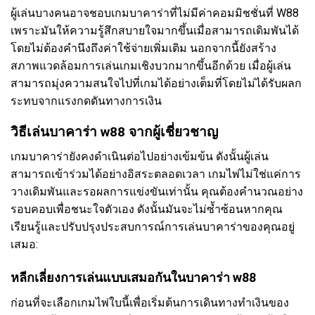
ผู้เล่นบางคนอาจชอบเกมบาคาร่าที่ไม่มีค่าคอมมิชชั่นที่ W88
เพราะมันให้ความรู้สึกสบายใจมากขึ้นเมื่อสามารถเดิมพันได้
โดยไม่ต้องคำนึงถึงค่าใช้จ่ายเพิ่มเติม นอกจากนี้ยังสร้าง
สภาพแวดล้อมการเล่นเกมเชิงบวกมากขึ้นอีกด้วย เมื่อผู้เล่น
สามารถมุ่งความสนใจไปที่เกมได้อย่างเต็มที่โดยไม่ได้รับผลก
ระทบจากแรงกดดันทางการเงิน
วิธีเล่นบาคาร่า w88 จากผู้เชี่ยวชาญ
เกมบาคาร่ายังคงดำเนินต่อไปอย่างเข้มข้น ดังนั้นผู้เล่น
สามารถเข้าร่วมได้อย่างอิสระตลอดเวลา เกมไพ่ไม่ใช่แค่การ
วางเดิมพันและรอผลการแข่งขันเท่านั้น คุณต้องคำนวณอย่าง
รอบคอบเพื่อชนะใจตัวเอง ดังนั้นมันจะไม่ซ้ำซ้อนหากคุณ
เรียนรู้และปรับปรุงประสบการณ์การเล่นบาคาร่าของคุณอยู่
เสมอ:
หลีกเลี่ยงการเล่นแบบเสมอกันในบาคาร่า w88
ก่อนที่จะเลือกเกมไพ่ใบนี้เพื่อเริ่มต้นการเดินทางทำเงินของ