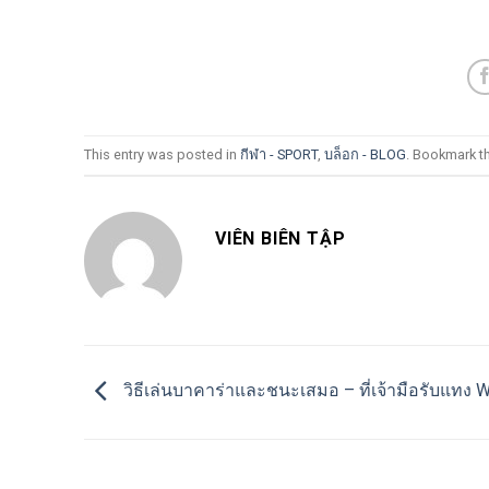
This entry was posted in
กีฬา - SPORT
,
บล็อก - BLOG
. Bookmark t
VIÊN BIÊN TẬP
วิธีเล่นบาคาร่าและชนะเสมอ – ที่เจ้ามือรับแทง 