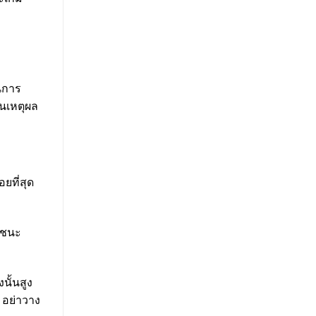
ในการ
็นเหตุผล
ยที่สุด
จะชนะ
นั้นสูง
 อย่าวาง