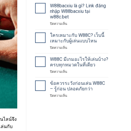
W88bacxiu là gì? Link đăng
21
มิ.ย.
nhập W88bacxiu tại
w88c.bet
บน
ปิดความเห็น
W88bacxiu
là
ใครเหมาะกับ W88C? เว็บนี้
21
gì?
มิ.ย.
เหมาะกับผู้เล่นแบบไหน
Link
บน
ปิดความเห็น
đăng
ใคร
nhập
เหมาะ
W88C มีเกมอะไรให้เล่นบ้าง?
W88bacxiu
21
กับ
tại
มิ.ย.
ครบทุกหมวดในที่เดียว
W88C?
w88c.bet
บน
ปิดความเห็น
เว็บ
W88C
นี้
มี
ข้อควรระวังก่อนเล่น W88C
เหมาะ
21
เกม
กับ
มิ.ย.
– รู้ก่อน ปลอดภัยกว่า
อะไร
ผู้
บน
ปิดความเห็น
ให้
เล่น
ข้อ
เล่น
แบบ
ควร
บ้าง?
ไหน
ระวัง
ครบ
ก่อน
ทุก
นไลน์จึง
เล่น
หมวด
W88C
ล่นกับ
ใน
–