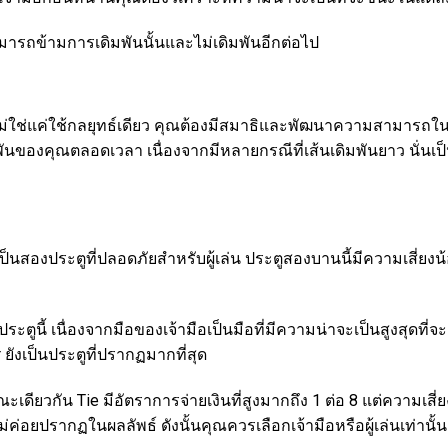
รถข้ามการเดิมพันนั้นและไม่เดิมพันอีกต่อไป
มอ ไม่ใช่แค่ใช้กลยุทธ์เดียว คุณต้องมีสมาธิและพัฒนาความสามารถ
ันของคุณตลอดเวลา เนื่องจากมีหลายกรณีที่เส้นเดิมพันยาว นั่นเป
นสองประตูที่ปลอดภัยสำหรับผู้เล่น ประตูสองบานนี้มีความเสี่ยงน้อ
ตูนี้ เนื่องจากมือของเจ้ามือเป็นมือที่มีความน่าจะเป็นสูงสุดที่
 ยังเป็นประตูที่ปรากฏมากที่สุด
ยวกัน Tie มีอัตราการจ่ายเงินที่สูงมากถึง 1 ต่อ 8 แต่ความเสี่ยง
ยปรากฏในผลลัพธ์ ดังนั้นคุณควรเลือกเจ้ามือหรือผู้เล่นเท่านั้น