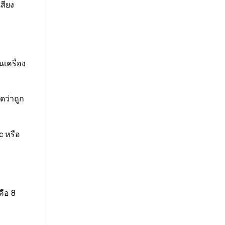
ที่
เสียง
รู้
เดียว
ก่อน
ปลอดภัย
กว่า
เครื่อง
ดว่าถูก
c หรือ
คือ 8