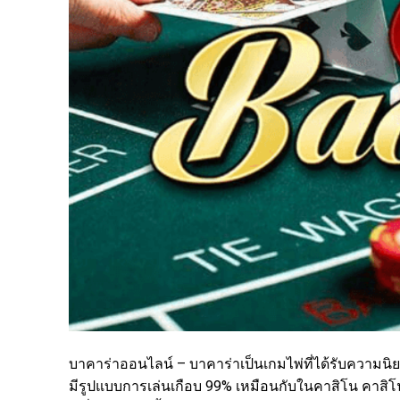
บาคาร่าออนไลน์ – บาคาร่าเป็นเกมไพ่ที่ได้รับความน
มีรูปแบบการเล่นเกือบ 99% เหมือนกับในคาสิโน คาสิโ