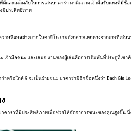
พ่ที่ดีและเคล็ดลับในการเล่นบาคาร่า มาติดตามเจ้ามือรับแทงที่มีชื่อ
งมีประสิทธิภาพ
ับความนิยมอย่างมากในคาสิโน เกมดังกล่าวแตกต่างจากเกมที่เล่นบน
ะ เจ้ามือชนะ และเสมอ งานของผู้เล่นคือการเดิมพันที่ประตูที่เขาคิ
งกว่าหรือใกล้ 9 จะเป็นฝ่ายชนะ บาคาร่ามีอีกชื่อหนึ่งว่า Bach Gia La
ยง
าร่าที่มีประสิทธิภาพเพื่อช่วยให้อัตราการชนะของคุณสูงขึ้น นี่