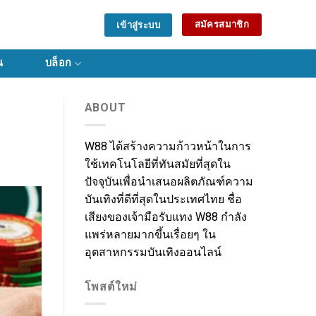
สมัครสมาชิก
เข้าสู่ระบบ
น
บล็อก
ABOUT
W88 ได้สร้างความก้าวหน้าในการ
ใช้เทคโนโลยีที่ทันสมัยที่สุดใน
ปัจจุบันเพื่อนำเสนอผลิตภัณฑ์ความ
บันเทิงที่ดีที่สุดในประเทศไทย ชื่อ
เสียงของเจ้ามือรับแทง W88 กำลัง
แพร่หลายมากขึ้นเรื่อยๆ ใน
อุตสาหกรรมบันเทิงออนไลน์
โพสต์ใหม่