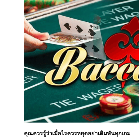
คุณควรรู้ว่าเมื่อไรควรหยุดอย่าเดิมพันทุกเกม