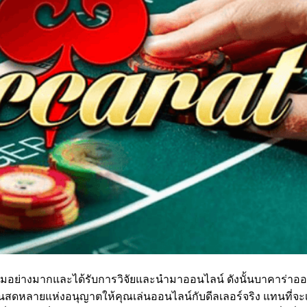
ิยมอย่างมากและได้รับการวิจัยและนำมาออนไลน์ ดังนั้นบาคาร่าออ
นสดหลายแห่งอนุญาตให้คุณเล่นออนไลน์กับดีลเลอร์จริง แทนที่จะเ