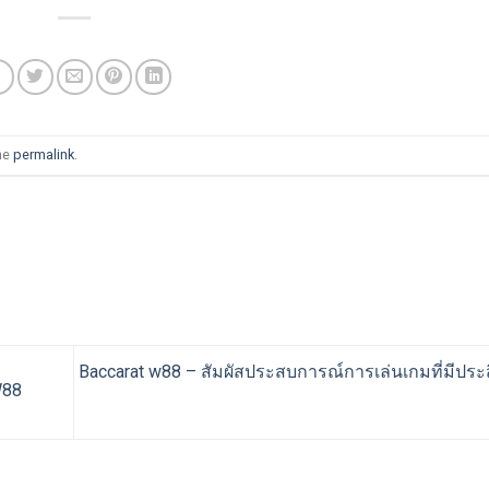
he
permalink
.
Baccarat w88 – สัมผัสประสบการณ์การเล่นเกมที่มีประ
W88