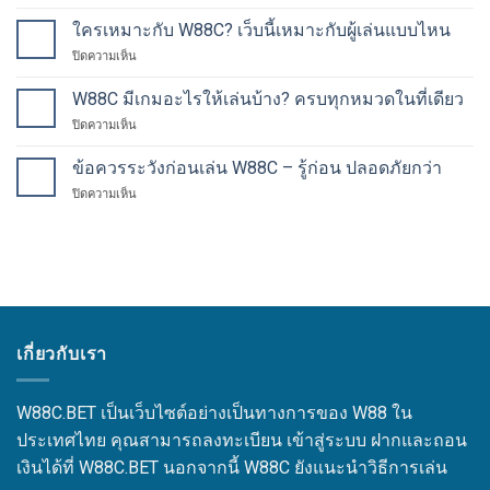
W88bacxiu
là
ใครเหมาะกับ W88C? เว็บนี้เหมาะกับผู้เล่นแบบไหน
21
gì?
มิ.ย.
บน
ปิดความเห็น
Link
ใคร
đăng
เหมาะ
W88C มีเกมอะไรให้เล่นบ้าง? ครบทุกหมวดในที่เดียว
nhập
21
กับ
มิ.ย.
W88bacxiu
บน
ปิดความเห็น
W88C?
tại
W88C
เว็บ
w88c.bet
มี
ข้อควรระวังก่อนเล่น W88C – รู้ก่อน ปลอดภัยกว่า
นี้
21
เกม
มิ.ย.
เหมาะ
บน
ปิดความเห็น
อะไร
กับ
ข้อ
ให้
ผู้
ควร
เล่น
เล่น
ระวัง
บ้าง?
แบบ
ก่อน
ครบ
ไหน
เล่น
ทุก
W88C
หมวด
–
ใน
รู้
ที่
เกี่ยวกับเรา
ก่อน
เดียว
ปลอดภัย
กว่า
W88C.BET เป็นเว็บไซต์อย่างเป็นทางการของ W88 ใน
ประเทศไทย คุณสามารถลงทะเบียน เข้าสู่ระบบ ฝากและถอน
เงินได้ที่ W88C.BET นอกจากนี้ W88C ยังแนะนำวิธีการเล่น