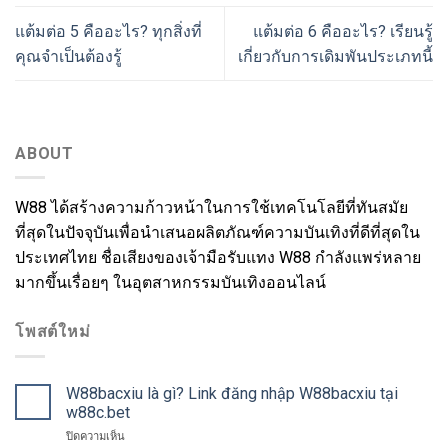
แต้มต่อ 5 คืออะไร? ทุกสิ่งที่
แต้มต่อ 6 คืออะไร? เรียนรู้
คุณจำเป็นต้องรู้
เกี่ยวกับการเดิมพันประเภทนี้
ABOUT
W88 ได้สร้างความก้าวหน้าในการใช้เทคโนโลยีที่ทันสมัย
ที่สุดในปัจจุบันเพื่อนำเสนอผลิตภัณฑ์ความบันเทิงที่ดีที่สุดใน
ประเทศไทย ชื่อเสียงของเจ้ามือรับแทง W88 กำลังแพร่หลาย
มากขึ้นเรื่อยๆ ในอุตสาหกรรมบันเทิงออนไลน์
โพสต์ใหม่
W88bacxiu là gì? Link đăng nhập W88bacxiu tại
21
มิ.ย.
w88c.bet
บน
ปิดความเห็น