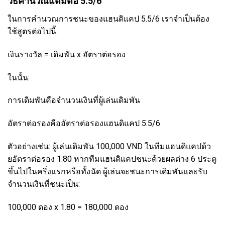
วิธีคำนวณแต้มต่อ 5.5/6
ในการคำนวณการชนะของแฮนดิแคป 5.5/6 เราจำเป็นต้อง
ใช้สูตรต่อไปนี้:
เงินรางวัล = เดิมพัน x อัตราต่อรอง
ในนั้น:
การเดิมพันคือจำนวนเงินที่ผู้เล่นเดิมพัน
อัตราต่อรองคืออัตราต่อรองแฮนดิแคป 5.5/6
ตัวอย่างเช่น: ผู้เล่นเดิมพัน 100,000 VND ในทีมแฮนดิแคปด้ว
ยอัตราต่อรอง 1.80 หากทีมแฮนดิแคปชนะด้วยผลต่าง 6 ประตู
ขึ้นไปในครึ่งแรกหรือทั้งนัด ผู้เล่นจะชนะการเดิมพันและรับ
จำนวนเงินที่ชนะเป็น:
100,000 ดอง x 1.80 = 180,000 ดอง