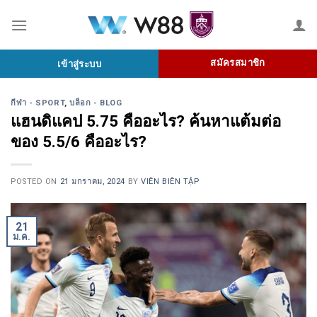
Skip
to
content
สมัครสมาชิก
เข้าสู่ระบบ
กีฬา - SPORT
,
บล็อก - BLOG
แฮนดิแคป 5.75 คืออะไร? ค้นหาแต้มต่อ
ของ 5.5/6 คืออะไร?
POSTED ON
21 มกราคม, 2024
BY
VIÊN BIÊN TẬP
21
ม.ค.