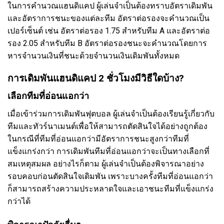
ในการคำนวณแฮนดิแคป ผู้เล่นจำเป็นต้องทราบอัตราเดิมพัน
และอัตราการชนะของแต่ละทีม อัตราต่อรองจะคำนวณเป็น
เปอร์เซ็นต์ เช่น อัตราต่อรอง 1.75 สำหรับทีม A และอัตราต่อ
รอง 2.05 สำหรับทีม B อัตราต่อรองชนะจะคำนวณโดยการ
หารจำนวนเงินที่ชนะด้วยจำนวนเงินเดิมพันทั้งหมด
การเดิมพันแฮนดิแคป 2 ชั่วโมงมีวิธีใดบ้าง?
เลือกทีมที่อ่อนแอกว่า
เมื่อเข้าร่วมการเดิมพันฟุตบอล ผู้เล่นจำเป็นต้องเรียนรู้เกี่ยวกับ
ทีมและทัวร์นาเมนต์เพื่อให้สามารถตัดสินใจได้อย่างถูกต้อง
ในกรณีที่ทีมที่อ่อนแอกว่ามีอัตราการชนะสูงกว่าทีมที่
แข็งแกร่งกว่า การเดิมพันทีมที่อ่อนแอกว่าจะเป็นทางเลือกที่
สมเหตุสมผล อย่างไรก็ตาม ผู้เล่นจำเป็นต้องพิจารณาอย่าง
รอบคอบก่อนตัดสินใจเดิมพัน เพราะบางครั้งทีมที่อ่อนแอกว่า
ก็สามารถสร้างความประหลาดใจและเอาชนะทีมที่แข็งแกร่ง
กว่าได้