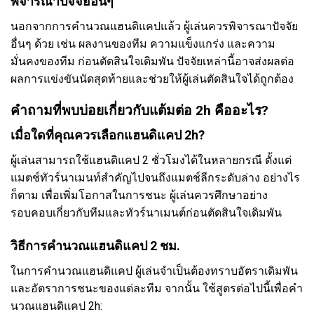
พิจารณาปัจจัยอื่นๆ
นอกจากการคำนวณแฮนดิแคปแล้ว ผู้เล่นควรพิจารณาปัจจัย
อื่นๆ ด้วย เช่น ผลงานของทีม ความแข็งแกร่ง และความ
มั่นคงของทีม ก่อนตัดสินใจเดิมพัน ปัจจัยเหล่านี้อาจส่งผลต่อ
ผลการแข่งขันนัดสุดท้ายและช่วยให้ผู้เล่นตัดสินใจได้ถูกต้อง
คำถามที่พบบ่อยเกี่ยวกับแต้มต่อ 2h คืออะไร?
เมื่อใดที่คุณควรเลือกแฮนดิแคป 2h?
ผู้เล่นสามารถใช้แฮนดิแคป 2 ชั่วโมงได้ในหลายกรณี ตั้งแต่
แมตช์ทัวร์นาเมนท์สำคัญไปจนถึงแมตช์ลีกระดับล่าง อย่างไร
ก็ตาม เพื่อเพิ่มโอกาสในการชนะ ผู้เล่นควรศึกษาอย่าง
รอบคอบเกี่ยวกับทีมและทัวร์นาเมนต์ก่อนตัดสินใจเดิมพัน
วิธีการคำนวณแฮนดิแคป 2 ชม.
ในการคำนวณแฮนดิแคป ผู้เล่นจำเป็นต้องทราบอัตราเดิมพัน
และอัตราการชนะของแต่ละทีม จากนั้น ใช้สูตรต่อไปนี้เพื่อคำ
นวณแฮนดิแคป 2h: