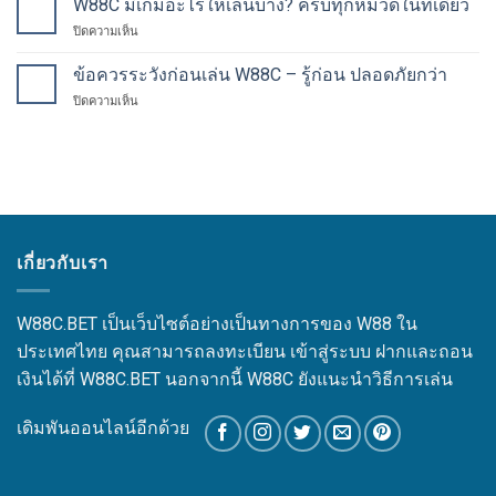
W88C มีเกมอะไรให้เล่นบ้าง? ครบทุกหมวดในที่เดียว
nhập
21
กับ
มิ.ย.
W88bacxiu
บน
ปิดความเห็น
W88C?
tại
W88C
เว็บ
w88c.bet
มี
ข้อควรระวังก่อนเล่น W88C – รู้ก่อน ปลอดภัยกว่า
นี้
21
เกม
มิ.ย.
เหมาะ
บน
ปิดความเห็น
อะไร
กับ
ข้อ
ให้
ผู้
ควร
เล่น
เล่น
ระวัง
บ้าง?
แบบ
ก่อน
ครบ
ไหน
เล่น
ทุก
W88C
หมวด
–
ใน
รู้
ที่
เกี่ยวกับเรา
ก่อน
เดียว
ปลอดภัย
กว่า
W88C.BET เป็นเว็บไซต์อย่างเป็นทางการของ W88 ใน
ประเทศไทย คุณสามารถลงทะเบียน เข้าสู่ระบบ ฝากและถอน
เงินได้ที่ W88C.BET นอกจากนี้ W88C ยังแนะนำวิธีการเล่น
เดิมพันออนไลน์อีกด้วย