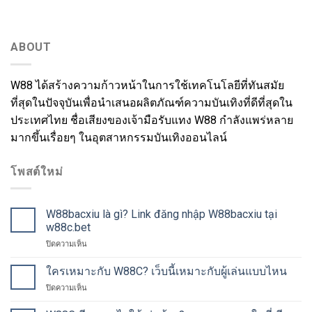
ABOUT
W88 ได้สร้างความก้าวหน้าในการใช้เทคโนโลยีที่ทันสมัย
ที่สุดในปัจจุบันเพื่อนำเสนอผลิตภัณฑ์ความบันเทิงที่ดีที่สุดใน
ประเทศไทย ชื่อเสียงของเจ้ามือรับแทง W88 กำลังแพร่หลาย
มากขึ้นเรื่อยๆ ในอุตสาหกรรมบันเทิงออนไลน์
โพสต์ใหม่
W88bacxiu là gì? Link đăng nhập W88bacxiu tại
21
มิ.ย.
w88c.bet
บน
ปิดความเห็น
W88bacxiu
là
ใครเหมาะกับ W88C? เว็บนี้เหมาะกับผู้เล่นแบบไหน
21
gì?
มิ.ย.
บน
ปิดความเห็น
Link
ใคร
đăng
เหมาะ