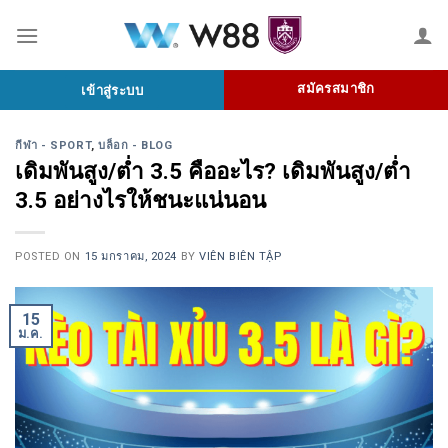
Skip
to
content
สมัครสมาชิก
เข้าสู่ระบบ
กีฬา - SPORT
,
บล็อก - BLOG
เดิมพันสูง/ต่ำ 3.5 คืออะไร? เดิมพันสูง/ต่ำ
3.5 อย่างไรให้ชนะแน่นอน
POSTED ON
15 มกราคม, 2024
BY
VIÊN BIÊN TẬP
15
ม.ค.