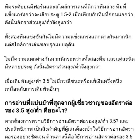
ทีมระดับบนมีฟอร์มและสไตล์การเล่นที่ดีกว่าทีมล่าง ทีมที่
แข็งแกร่งกว่าจะเสียประตู 1.5-2 เมื่อเทียบกับทีมที่อ่อนแอกว่า
ดังนั้นอัตราส่วนสูง/ต่ำจึงสูงกว่า
ทั้งสองทีมแข่งขันกันไม่มีความแข็งแกร่งแตกต่างกันมากนัก
แต่สไตล์การเล่นชอบรุกแบบดุดัน
ไม่มีความแตกต่างกันมากนักระหว่างทั้งสองทีม และแต่ละนัด
มีหลายประตู ดังนั้นอัตราส่วนสูง/ต่ำจึงสูงกว่า
เมื่อเดิมพันสูง/ต่ำ 3.5 ไม่มีกรณีชนะหรือแพ้เงินครึ่งหนึ่ง
เหมือนกับการเดิมพันอื่นๆ
การอ่านที่แม่นยำที่สุดจากผู้เชี่ยวชาญของอัตราต่อ
รอง 3.5 สูง/ต่ำ คืออะไร?
หากต้องการทราบวิธีการอ่านอัตราต่อรองสูง/ต่ำ 3.5? และ
ประสิทธิภาพ เป็นสิ่งสำคัญที่ผู้เล่นต้องเข้าใจวิธีการอ่านอัตรา
ต่อรองอย่างชัดเจน ด้านล่างนี้คือวิธีการอ่านอัตราต่อรอง 3.5