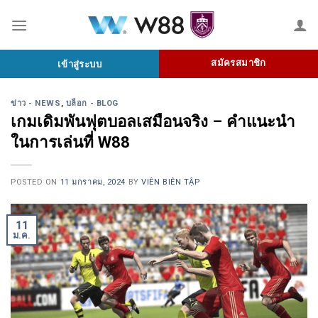
Skip
to
content
สมัครสมาชิก
เข้าสู่ระบบ
ข่าว - NEWS
,
บล็อก - BLOG
เกมเดิมพันฟุตบอลเสมือนจริง – คำแนะนำ
ในการเล่นที่ W88
POSTED ON
11 มกราคม, 2024
BY
VIÊN BIÊN TẬP
11
ม.ค.