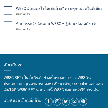
Link
ใคร
đăng
เหมาะ
W88C มีเกมอะไรให้เล่นบ้าง? ครบทุกหมวดในที่เดียว
nhập
21
กับ
มิ.ย.
W88bacxiu
บน
ปิดความเห็น
W88C?
tại
W88C
เว็บ
w88c.bet
มี
ข้อควรระวังก่อนเล่น W88C – รู้ก่อน ปลอดภัยกว่า
นี้
21
เกม
มิ.ย.
เหมาะ
บน
ปิดความเห็น
อะไร
กับ
ข้อ
ให้
ผู้
ควร
เล่น
เล่น
ระวัง
บ้าง?
แบบ
ก่อน
ครบ
ไหน
เล่น
ทุก
W88C
หมวด
–
ใน
รู้
ที่
เกี่ยวกับเรา
ก่อน
เดียว
ปลอดภัย
กว่า
W88C.BET เป็นเว็บไซต์อย่างเป็นทางการของ W88 ใน
ประเทศไทย คุณสามารถลงทะเบียน เข้าสู่ระบบ ฝากและถอน
เงินได้ที่ W88C.BET นอกจากนี้ W88C ยังแนะนำวิธีการเล่น
เดิมพันออนไลน์อีกด้วย