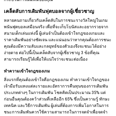
เคล็ดลับการเดิมพันฟุตบอลจากผู้เชี่ยวชาญ
หลายคนถามเกี่ยวกับเคล็ดลับในการชนะรางวัลใหญ่ในเกม
พนันฟุตบอลเสมือนจริง เพื่อที่จะเก็บโบนัสและอยากรวยจาก
สนามเด็กเล่นแห่งนี้ ผู้เล่นจำเป็นต้องเข้าใจกฎของเกมและ
ราคาเดิมพันอย่างชัดเจน และแน่นอนว่าหากคุณต้องการชนะ
คุณต้องมีความลับและกลยุทธ์ของตัวเองจึงจะชนะได้อย่าง
ง่ายดาย ต่อไปนี้เป็นเคล็ดลับจากผู้เชี่ยวชาญ 3 ข้อที่คุณ
สามารถเรียนรู้ได้เพื่อให้แน่ใจว่าจะชนะต่อเนื่อง
ทำความเข้าใจกฎของเกม
สิ่งแรกที่คุณต้องเข้าใจคือกฎของเกม ทำความเข้าใจกฎของ
เจ้ามือรับแทงแต่ละรายและอัตราการคืนทุนของการเดิมพัน
ประเภทต่างๆ ในการเดิมพัน โชคคิดเป็นประมาณ 35% แต่
ก่อนอื่นคุณต้องคว้าส่วนที่เหลืออีก 65% ซึ่งเป็นความรู้ ทักษะ
เทคนิค และวิธีการเดิมพัน ผู้เล่นที่ต้องการเพิ่มโอกาสในการ
ชนะการเดิมพันควรใช้ความสามารถในการจดจำเพื่อจดจำ