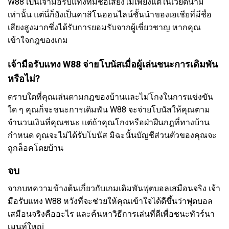
W88 เป็นเจ้ามือรับแทงที่มีชื่อเสียงไม่เพียงแต่ในเวียดนาม
เท่านั้น แต่นี่ก็ยังเป็นคาสิโนออนไลน์ชั้นนำของเอเชียที่มีชื่อ
เสียงสูงมากซึ่งได้รับการยอมรับจากผู้เชี่ยวชาญ หากคุณ
เข้าใจกฎของเกม
เจ้ามือรับแทง W88 จ่ายโบนัสเมื่อผู้เล่นชนะการเดิมพัน
หรือไม่?
ตราบใดที่คุณเล่นตามกฎของบ้านและไม่โกงในการแข่งขัน
ใด ๆ คุณก็จะชนะการเดิมพัน W88 จะจ่ายโบนัสให้คุณตาม
จำนวนเงินที่คุณชนะ แต่ถ้าคุณโกงหรือฝ่าฝืนกฎที่ทางบ้าน
กำหนด คุณจะไม่ได้รับโบนัส มิฉะนั้นบัญชีส่วนตัวของคุณจะ
ถูกล็อคโดยบ้าน
จบ
จากบทความข้างต้นเกี่ยวกับเกมเดิมพันฟุตบอลเสมือนจริง เจ้า
มือรับแทง W88 หวังที่จะช่วยให้คุณเข้าใจได้ดีขึ้นว่าฟุตบอล
เสมือนจริงคืออะไร และค้นหาวิธีการเล่นที่ดีเพื่อชนะทัวร์นา
เมนท์ใหญ่