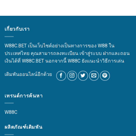
บ้าง?
แบบ
ก่อน
ครบ
ไหน
เล่น
ทุก
W88C
หมวด
–
ใน
รู้
ที่
เกี่ยวกับเรา
ก่อน
เดียว
ปลอดภัย
กว่า
W88C.BET เป็นเว็บไซต์อย่างเป็นทางการของ W88 ใน
ประเทศไทย คุณสามารถลงทะเบียน เข้าสู่ระบบ ฝากและถอน
เงินได้ที่ W88C.BET นอกจากนี้ W88C ยังแนะนำวิธีการเล่น
เดิมพันออนไลน์อีกด้วย
เทรนด์การค้นหา
W88C
ผลิตภัณฑ์เดิมพัน