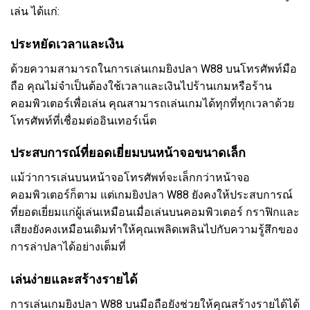
เล่น ได้แก่:
ประหยัดเวลาและเงิน
ด้วยความสามารถในการเล่นเกมยิงปลา W88 บนโทรศัพท์มือ
ถือ คุณไม่จำเป็นต้องใช้เวลาและเงินไปร้านเกมหรือร้าน
คอมพิวเตอร์เพื่อเล่น คุณสามารถเล่นเกมได้ทุกที่ทุกเวลาด้วย
โทรศัพท์ที่เชื่อมต่ออินเทอร์เน็ต
ประสบการณ์ที่ยอดเยี่ยมบนหน้าจอขนาดเล็ก
แม้ว่าการเล่นบนหน้าจอโทรศัพท์จะเล็กกว่าหน้าจอ
คอมพิวเตอร์ก็ตาม แต่เกมยิงปลา W88 ยังคงให้ประสบการณ์
ที่ยอดเยี่ยมแก่ผู้เล่นเหมือนเมื่อเล่นบนคอมพิวเตอร์ กราฟิกและ
เสียงยังคงเหมือนเดิมทำให้คุณเพลิดเพลินไปกับความรู้สึกของ
การล่าปลาได้อย่างเต็มที่
เล่นง่ายและสร้างรายได้
การเล่นเกมยิงปลา W88 บนมือถือยังช่วยให้คุณสร้างรายได้ได้