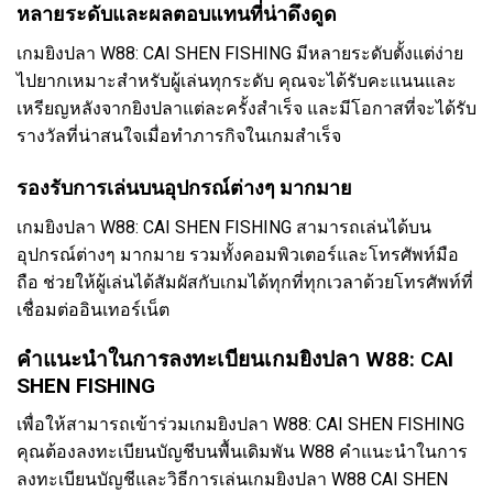
หลายระดับและผลตอบแทนที่น่าดึงดูด
เกมยิงปลา W88: CAI SHEN FISHING มีหลายระดับตั้งแต่ง่าย
ไปยากเหมาะสำหรับผู้เล่นทุกระดับ คุณจะได้รับคะแนนและ
เหรียญหลังจากยิงปลาแต่ละครั้งสำเร็จ และมีโอกาสที่จะได้รับ
รางวัลที่น่าสนใจเมื่อทำภารกิจในเกมสำเร็จ
รองรับการเล่นบนอุปกรณ์ต่างๆ มากมาย
เกมยิงปลา W88: CAI SHEN FISHING สามารถเล่นได้บน
อุปกรณ์ต่างๆ มากมาย รวมทั้งคอมพิวเตอร์และโทรศัพท์มือ
ถือ ช่วยให้ผู้เล่นได้สัมผัสกับเกมได้ทุกที่ทุกเวลาด้วยโทรศัพท์ที่
เชื่อมต่ออินเทอร์เน็ต
คำแนะนำในการลงทะเบียนเกมยิงปลา W88: CAI
SHEN FISHING
เพื่อให้สามารถเข้าร่วมเกมยิงปลา W88: CAI SHEN FISHING
คุณต้องลงทะเบียนบัญชีบนพื้นเดิมพัน W88 คำแนะนำในการ
ลงทะเบียนบัญชีและวิธีการเล่นเกมยิงปลา W88 CAI SHEN