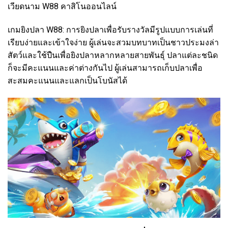
เวียดนาม W88 คาสิโนออนไลน์
เกมยิงปลา W88: การยิงปลาเพื่อรับรางวัลมีรูปแบบการเล่นที่
เรียบง่ายและเข้าใจง่าย ผู้เล่นจะสวมบทบาทเป็นชาวประมงล่า
สัตว์และใช้ปืนเพื่อยิงปลาหลากหลายสายพันธุ์ ปลาแต่ละชนิด
ก็จะมีคะแนนและค่าต่างกันไป ผู้เล่นสามารถเก็บปลาเพื่อ
สะสมคะแนนและแลกเป็นโบนัสได้