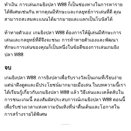
ทำเงิน: การเล่นเกมยิงปลา W88 ก็เป็นช่องทางในการหาราย
ได้พิเศษเช่นกัน หากคุณมีทักษะและกลยุทธ์การเล่นที่ดี คุณ
สามารถสะสมคะแนนได้มากมายและแลกเป็นโบนัสได้
ท้าทายตัวเอง: เกมยิงปลา W88 ต้องการให้ผู้เล่นมีทักษะการ
เล่นและกลยุทธ์ที่ดีจึงจะชนะ การท้าทายตัวเองและพัฒนา
ทักษะการเล่นของคุณก็เป็นหนึ่งในข้อดีของการเล่นเกมยิง
ปลา W88
จบ
เกมยิงปลา W88: การยิงปลาเพื่อรับรางวัลเป็นเกมที่เรียบง่าย
แต่น่าดึงดูดและมีประโยชน์มากมายเมื่อเล่น ในบทความนี้เรา
ได้เรียนรู้เกี่ยวกับเกมยิงปลา W88 แล้ว วิธีเล่นและเคล็ดลับใน
การชนะเกมนี้ ลองสัมผัสประสบการณ์เกมยิงปลา W88 ตอนนี้
เพื่อรับช่วงเวลาแห่งความบันเทิงที่น่าตื่นเต้นและโอกาสใน
การสร้างรายได้พิเศษ