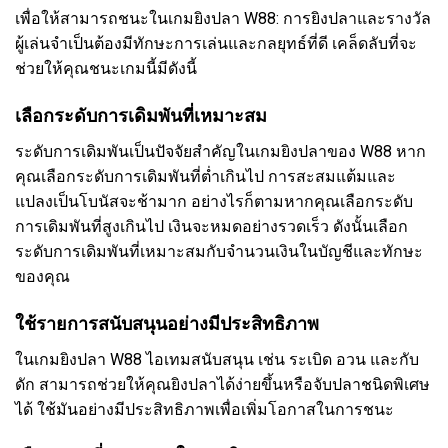
เพื่อให้สามารถชนะในเกมยิงปลา W88: การยิงปลาและรางวัล
ผู้เล่นจำเป็นต้องมีทักษะการเล่นและกลยุทธ์ที่ดี เคล็ดลับที่จะ
ช่วยให้คุณชนะเกมนี้มีดังนี้
เลือกระดับการเดิมพันที่เหมาะสม
ระดับการเดิมพันเป็นปัจจัยสำคัญในเกมยิงปลาของ W88 หาก
คุณเลือกระดับการเดิมพันที่ต่ำเกินไป การสะสมแต้มและ
แปลงเป็นโบนัสจะช้ามาก อย่างไรก็ตามหากคุณเลือกระดับ
การเดิมพันที่สูงเกินไป เงินจะหมดอย่างรวดเร็ว ดังนั้นเลือก
ระดับการเดิมพันที่เหมาะสมกับจำนวนเงินในบัญชีและทักษะ
ของคุณ
ใช้รายการสนับสนุนอย่างมีประสิทธิภาพ
ในเกมยิงปลา W88 ไอเทมสนับสนุน เช่น ระเบิด อวน และกับ
ดัก สามารถช่วยให้คุณยิงปลาได้ง่ายขึ้นหรือจับปลาชนิดพิเศษ
ได้ ใช้มันอย่างมีประสิทธิภาพเพื่อเพิ่มโอกาสในการชนะ