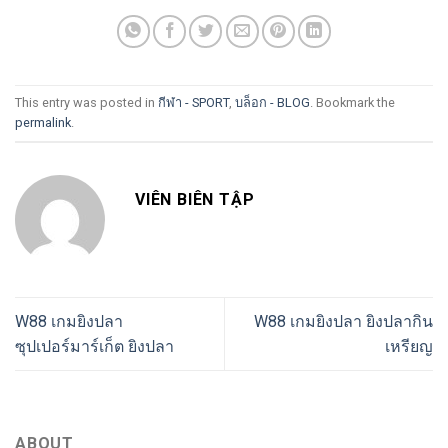
This entry was posted in
กีฬา - SPORT
,
บล็อก - BLOG
. Bookmark the
permalink
.
VIÊN BIÊN TẬP
W88 เกมยิงปลา
W88 เกมยิงปลา ยิงปลากิน
ซุปเปอร์มาร์เก็ต ยิงปลา
เหรียญ
ABOUT