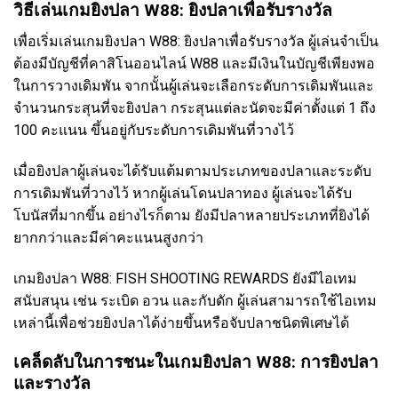
วิธีเล่นเกมยิงปลา W88: ยิงปลาเพื่อรับรางวัล
เพื่อเริ่มเล่นเกมยิงปลา W88: ยิงปลาเพื่อรับรางวัล ผู้เล่นจำเป็น
ต้องมีบัญชีที่คาสิโนออนไลน์ W88 และมีเงินในบัญชีเพียงพอ
ในการวางเดิมพัน จากนั้นผู้เล่นจะเลือกระดับการเดิมพันและ
จำนวนกระสุนที่จะยิงปลา กระสุนแต่ละนัดจะมีค่าตั้งแต่ 1 ถึง
100 คะแนน ขึ้นอยู่กับระดับการเดิมพันที่วางไว้
เมื่อยิงปลาผู้เล่นจะได้รับแต้มตามประเภทของปลาและระดับ
การเดิมพันที่วางไว้ หากผู้เล่นโดนปลาทอง ผู้เล่นจะได้รับ
โบนัสที่มากขึ้น อย่างไรก็ตาม ยังมีปลาหลายประเภทที่ยิงได้
ยากกว่าและมีค่าคะแนนสูงกว่า
เกมยิงปลา W88: FISH SHOOTING REWARDS ยังมีไอเทม
สนับสนุน เช่น ระเบิด อวน และกับดัก ผู้เล่นสามารถใช้ไอเทม
เหล่านี้เพื่อช่วยยิงปลาได้ง่ายขึ้นหรือจับปลาชนิดพิเศษได้
เคล็ดลับในการชนะในเกมยิงปลา W88: การยิงปลา
และรางวัล