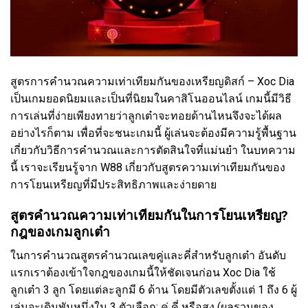
สูตรการคำนวณความเท่าเทียมกันของเหรียญดิสก์ – Xoc Dia
เป็นเกมยอดนิยมและเป็นที่นิยมในคาสิโนออนไลน์ เกมนี้มีวิธี
การเล่นที่ง่ายเพียงทายว่าลูกเต๋าจะทอยด้านไหนจึงจะได้ผล
อย่างไรก็ตาม เพื่อที่จะชนะเกมนี้ ผู้เล่นจะต้องมีความรู้พื้นฐาน
เกี่ยวกับวิธีการคำนวณและการตัดสินใจที่แม่นยำ ในบทความ
นี้ เราจะเรียนรู้จาก W88 เกี่ยวกับสูตรความเท่าเทียมกันของ
การโยนเหรียญที่มีประสิทธิภาพและง่ายดาย
สูตรคำนวณความเท่าเทียมกันในการโยนเหรียญ?
กฎของเกมลูกเต๋า
ในการคำนวณสูตรคำนวณเลขคู่และคี่สำหรับลูกเต๋า อันดับ
แรกเราต้องเข้าใจกฎของเกมนี้ให้ชัดเจนก่อน Xoc Dia ใช้
ลูกเต๋า 3 ลูก โดยแต่ละลูกมี 6 ด้าน โดยมีตัวเลขตั้งแต่ 1 ถึง 6 ผู้
เล่นจะเดิมพันหนึ่งใน 3 ตัวเลือก: คู่ คี่ หรือสูง (ผลรวมของ