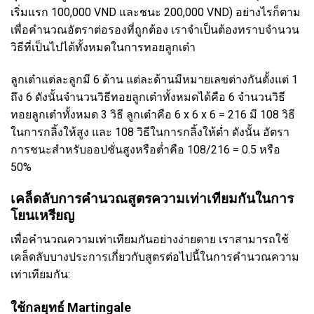
เริ่มแรก 100,000 VND และชนะ 200,000 VND) อย่างไรก็ตาม
เพื่อคำนวณอัตราต่อรองที่ถูกต้อง เราจำเป็นต้องทราบจำนวน
วิธีที่เป็นไปได้ทั้งหมดในการทอยลูกเต๋า
ลูกเต๋าแต่ละลูกมี 6 ด้าน แต่ละด้านมีหมายเลขต่างกันตั้งแต่ 1
ถึง 6 ดังนั้นจำนวนวิธีทอยลูกเต๋าทั้งหมดได้คือ 6 จำนวนวิธี
ทอยลูกเต๋าทั้งหมด 3 วิธี ลูกเต๋าคือ 6 x 6 x 6 = 216 มี 108 วิธี
ในการกลิ้งให้สูง และ 108 วิธีในการกลิ้งให้ต่ำ ดังนั้น อัตรา
การชนะสำหรับออปชั่นสูงหรือต่ำคือ 108/216 = 0.5 หรือ
50%
เคล็ดลับการคำนวณสูตรความเท่าเทียมกันในการ
โยนเหรียญ
เพื่อคำนวณความเท่าเทียมกันอย่างง่ายดาย เราสามารถใช้
เคล็ดลับบางประการเกี่ยวกับสูตรต่อไปนี้ในการคำนวณความ
เท่าเทียมกัน:
ใช้กลยุทธ์ Martingale