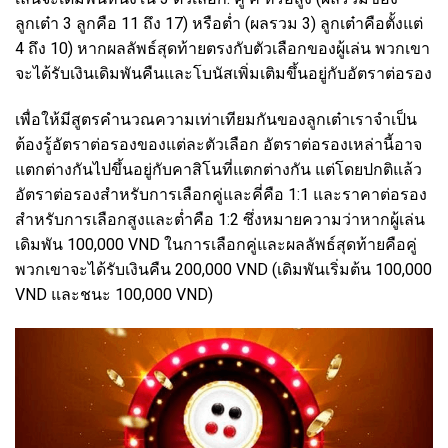
ลูกเต๋า 3 ลูกคือ 11 ถึง 17) หรือต่ำ (ผลรวม 3) ลูกเต๋าคือตั้งแต่
4 ถึง 10) หากผลลัพธ์สุดท้ายตรงกับตัวเลือกของผู้เล่น พวกเขา
จะได้รับเงินเดิมพันคืนและโบนัสเพิ่มเติมขึ้นอยู่กับอัตราต่อรอง
เพื่อให้มีสูตรคำนวณความเท่าเทียมกันของลูกเต๋าเราจำเป็น
ต้องรู้อัตราต่อรองของแต่ละตัวเลือก อัตราต่อรองเหล่านี้อาจ
แตกต่างกันไปขึ้นอยู่กับคาสิโนที่แตกต่างกัน แต่โดยปกติแล้ว
อัตราต่อรองสำหรับการเลือกคู่และคี่คือ 1:1 และราคาต่อรอง
สำหรับการเลือกสูงและต่ำคือ 1:2 ซึ่งหมายความว่าหากผู้เล่น
เดิมพัน 100,000 VND ในการเลือกคู่และผลลัพธ์สุดท้ายคือคู่
พวกเขาจะได้รับเงินคืน 200,000 VND (เดิมพันเริ่มต้น 100,000
VND และชนะ 100,000 VND)