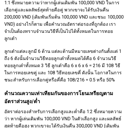
1:1 ซึ่งหมายความว่าหากผู้เล่นเดิมพัน 100,000 VND ในการ
เลือกคู่และผลลัพธ์สุดท้ายคือคู่ พวกเขาจะได้รับเงินคืน
200,000 VND (เดิมพันเริ่มต้น 100,000 VND และชนะ 100,000
VND) อย่างไรก็ตาม เพื่อคำนวณอัตราต่อรองที่ถูกต้อง เรา
จำเป็นต้องทราบจำนวนวิธีที่เป็นไปได้ทั้งหมดในการทอย
ลูกเต๋า
ลูกเต๋าแต่ละลูกมี 6 ด้าน แต่ละด้านมีหมายเลขต่างกันตั้งแต่ 1
ถึง 6 ดังนั้นจำนวนวิธีทอยลูกเต๋าทั้งหมดได้คือ 6 จำนวนวิธี
ทอยลูกเต๋าทั้งหมด 3 วิธี ลูกเต๋าคือ 6 x 6 x 6 = 216 มี 108 วิธี
ในการทอยเลขคู่ และ 108 วิธีทอยเลขคี่ ดังนั้น โอกาสในการ
ชนะสำหรับการเลือกคู่หรือคี่คือ 108/216 = 0.5 หรือ 50%
คำนวณความเท่าเทียมกันของการโยนเหรียญตาม
อัตราส่วนสูง/ต่ำ
อัตราต่อรองสำหรับการเลือกสูงและต่ำคือ 1:2 ซึ่งหมายความ
ว่า หากผู้เล่นเดิมพัน 100,000 VND ในตัวเลือกสูง และผลลัพธ์
สุดท้ายคือสูง พวกเขาจะได้รับเงินคืน 300,000 VND (เดิมพัน