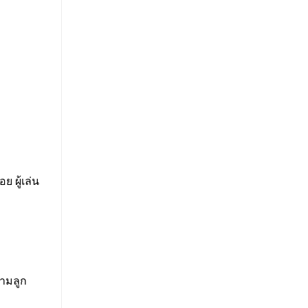
ย ผู้เล่น
ามลูก