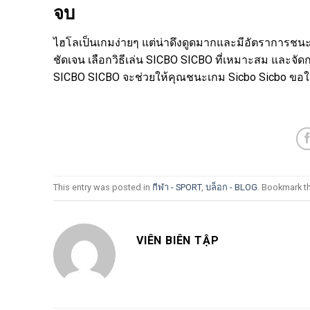
จบ
ไฮโลเป็นเกมง่ายๆ แต่น่าดึงดูดมากและมีอัตราการชนะส
ชัดเจน เลือกวิธีเล่น SICBO SICBO ที่เหมาะสม และจัด
SICBO SICBO จะช่วยให้คุณชนะเกม Sicbo Sicbo ขอใ
This entry was posted in
กีฬา - SPORT
,
บล็อก - BLOG
. Bookmark t
VIÊN BIÊN TẬP