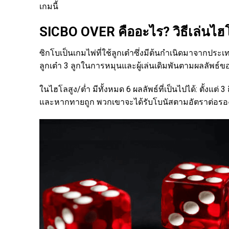
เกมนี้
SICBO OVER คืออะไร? วิธีเล่นไฮ
ซิกโบเป็นเกมไพ่ที่ใช้ลูกเต๋าซึ่งมีต้นกำเนิดมาจากปร
ลูกเต๋า 3 ลูกในการหมุนและผู้เล่นเดิมพันตามผลลัพธ์ข
ในไฮโลสูง/ต่ำ มีทั้งหมด 6 ผลลัพธ์ที่เป็นไปได้: ตั้งแต
และหากทายถูก พวกเขาจะได้รับโบนัสตามอัตราต่อรอ