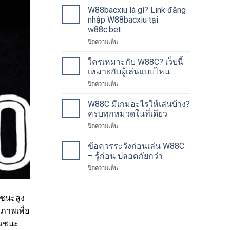
W88bacxiu là gì? Link đăng
21
มิ.ย.
nhập W88bacxiu tại
w88c.bet
บน
ปิดความเห็น
W88bacxiu
là
ใครเหมาะกับ W88C? เว็บนี้
21
gì?
มิ.ย.
เหมาะกับผู้เล่นแบบไหน
Link
บน
ปิดความเห็น
đăng
ใคร
nhập
เหมาะ
W88C มีเกมอะไรให้เล่นบ้าง?
W88bacxiu
21
กับ
tại
มิ.ย.
ครบทุกหมวดในที่เดียว
W88C?
w88c.bet
บน
ปิดความเห็น
เว็บ
W88C
นี้
มี
ข้อควรระวังก่อนเล่น W88C
เหมาะ
21
เกม
กับ
มิ.ย.
– รู้ก่อน ปลอดภัยกว่า
อะไร
ผู้
บน
ปิดความเห็น
ให้
เล่น
ข้อ
เล่น
แบบ
ควร
บ้าง?
ไหน
ระวัง
ครบ
รชนะสูง
ก่อน
ทุก
ิภาพเพื่อ
เล่น
หมวด
W88C
ใน
คุณชนะ
–