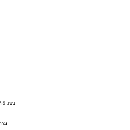
ด้ 6 แบบ
สตาม