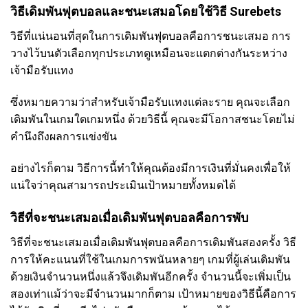
วิธีเดิมพันฟุตบอลและชนะเสมอโดยใช้วิธี Surebets
วิธีที่แน่นอนที่สุดในการเดิมพันฟุตบอลคือการชนะเสมอ การ
วางไว้บนตัวเลือกทุกประเภทดูเหมือนจะแตกต่างกันระหว่าง
เจ้ามือรับแทง
ซึ่งหมายความว่าสำหรับเจ้ามือรับแทงแต่ละราย คุณจะเลือก
เดิมพันในเกมใดเกมหนึ่ง ด้วยวิธีนี้ คุณจะมีโอกาสชนะโดยไม่
คำนึงถึงผลการแข่งขัน
อย่างไรก็ตาม วิธีการนี้ทำให้คุณต้องมีการเงินที่มั่นคงเพื่อให้
แน่ใจว่าคุณสามารถประเมินเป้าหมายทั้งหมดได้
วิธีที่จะชนะเสมอเมื่อเดิมพันฟุตบอลคือการพับ
วิธีที่จะชนะเสมอเมื่อเดิมพันฟุตบอลคือการเดิมพันสองครั้ง วิธี
การให้คะแนนที่ใช้ในเกมการพนันหลายๆ เกมที่ผู้เล่นเดิมพัน
ด้วยเงินจำนวนหนึ่งแล้วจึงเดิมพันอีกครั้ง จำนวนนี้จะเพิ่มเป็น
สองเท่าแม้ว่าจะมีจำนวนมากก็ตาม เป้าหมายของวิธีนี้คือการ