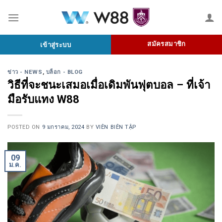
Skip
to
content
สมัครสมาชิก
เข้าสู่ระบบ
ข่าว - NEWS
,
บล็อก - BLOG
วิธีที่จะชนะเสมอเมื่อเดิมพันฟุตบอล – ที่เจ้า
มือรับแทง W88
POSTED ON
9 มกราคม, 2024
BY
VIÊN BIÊN TẬP
09
ม.ค.