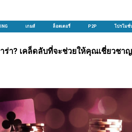
HING
เกมส์
ล็อตเตอรี่
P2P
โปรโมชั่
ร่า? เคล็ดลับที่จะช่วยให้คุณเชี่ยวชา