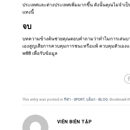
ประเทศและต่างประเทศเพิ่มมากขึ้น ดังนั้นคุณไม่จำเป็
แทงนี้
จบ
บทความข้างต้นช่วยคุณตอบคำถามว่าทำไมการเล่นบาคาร่
เองสูญเสียการควบคุมการชนะหรือแพ้ ควบคุมตัวเองและ
w88 เพื่อรับข้อมูล
This entry was posted in
กีฬา - SPORT
,
บล็อก - BLOG
. Bookmark t
VIÊN BIÊN TẬP