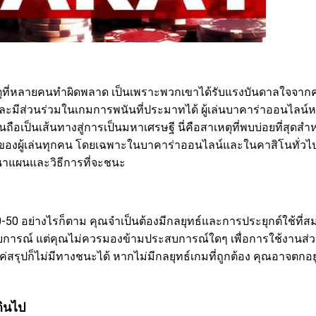
าเหตุที่หลายคนทำผิดพลาด เป็นเพราะพวกเขาได้รับแรงบันดาลใจจา
ีส่วนร่วมในเกมการพนันที่ประมาทได้ ผู้เล่นบาคาร่าออนไลน
อเป็นเส้นทางสู่การเป็นมหาเศรษฐี นี่คือสาเหตุที่พบบ่อยที่สุดสำ
องผู้เล่นทุกคน โดยเฉพาะในบาคาร่าออนไลน์และในคาสิโนทั่วไป
นาแผนและวิธีการที่จะชนะ
50 อย่างไรก็ตาม คุณจำเป็นต้องมีกลยุทธ์และการประยุกต์ใช้ที่ส
ะสบการณ์ แต่คุณไม่ควรมองข้ามประสบการณ์ใดๆ เพื่อการใช้งานส่ว
สรุปก็ไม่มีทางชนะได้ หากไม่มีกลยุทธ์เกมที่ถูกต้อง คุณอาจตกอย
กินไป