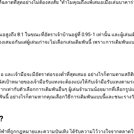
ี่ฉลาดที่สุดอย่างไม่ต้องสงสัย “ทำไมคุณถึงแพ้เสมอเมื่อเล่นบาคาร่
งถึง 8:1 ในขณะที่อัตราเจ้าบ้านอยู่ที่ 0.95-1 เท่านั้น และผู้เล่นเ
รองเสมอกันแต่ผู้เล่นเก่าจะไม่เลือกเล่นเดิมพันนี้ เพราะการเดิมพัน
เสมอ และเจ้ามือจะมีอัตราต่อรองต่ำที่สุดเสมอ อย่างไรก็ตามตามสถิติเ
โบนัสเป้าหมายของเจ้ามือรับแทงจะต้องแบ่งให้กับเจ้ามือรับแทงตามร
เท่ากับตัวเลือกการเดิมพันอื่นๆ ผู้เล่นจำนวนน้อยมากที่เลือกรู
มพันนี้ อย่างไรก็ตามหากคุณเลือกวิธีการเดิมพันแบบนี้และชนะรางว
?
พนันกีฬาที่ถูกกฎหมายและความบันเทิง ได้รับความไว้วางใจจากตลาด