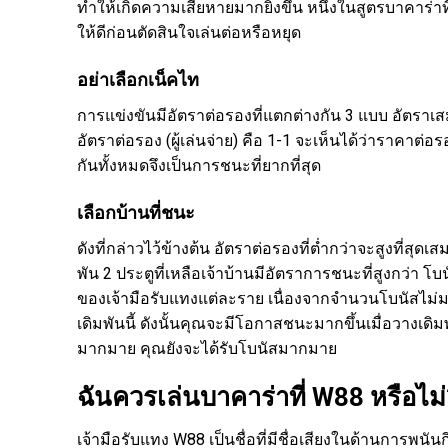
ทำให้เกิดความเสียหายมากยิ่งขึ้น หนึ่งในสูตรบาคาร่าท
ให้ดีก่อนตัดสินใจเล่นต่อหรือหยุด
อย่าเลือกเน็คไท
การแข่งขันมีอัตราต่อรองที่แตกต่างกัน 3 แบบ อัตราเสมอสู
อัตราต่อรอง (ผู้เล่นจ่าย) คือ 1-1 จะเห็นได้ว่าราคาต่อ
กันทั้งหมดจึงเป็นการชนะที่ยากที่สุด
เลือกบ้านที่ชนะ
ดังที่กล่าวไว้ข้างต้น อัตราต่อรองที่ต่ำกว่าจะสูงที่สุด
พัน 2 ประตูที่เหลือเจ้าบ้านมีอัตราการชนะที่สูงกว่า 
ของเจ้ามือรับแทงแต่ละราย เนื่องจากจำนวนโบนัสไม่มาก
เดิมพันนี้ ดังนั้นคุณจะมีโอกาสชนะมากขึ้นเมื่อวางเดิ
มากมาย คุณยังจะได้รับโบนัสมากมาย
ฉันควรเล่นบาคาร่าที่ W88 หรือไม่
เจ้ามือรับแทง W88 เป็นชื่อที่มีชื่อเสียงในด้านการ