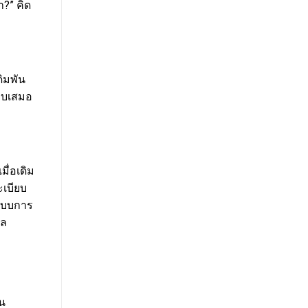
า?” คิด
ดิมพัน
แบบเสมอ
มื่อเดิม
ะเบียบ
ปแบบการ
ัล
ใน