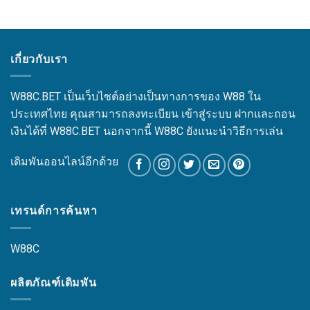
ก่อน
ครบ
ไหน
เล่น
ทุก
W88C
หมวด
–
ใน
รู้
ที่
เกี่ยวกับเรา
ก่อน
เดียว
ปลอดภัย
กว่า
W88C.BET เป็นเว็บไซต์อย่างเป็นทางการของ W88 ใน
ประเทศไทย คุณสามารถลงทะเบียน เข้าสู่ระบบ ฝากและถอน
เงินได้ที่ W88C.BET นอกจากนี้ W88C ยังแนะนำวิธีการเล่น
เดิมพันออนไลน์อีกด้วย
เทรนด์การค้นหา
W88C
ผลิตภัณฑ์เดิมพัน