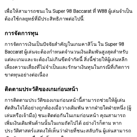
เพื่อให้สามารถชนะใน Super 98 Baccarat ที่ W88 ผู้เล่นจำเป็น
ต้องใช้กลยุทธ์ที่มีประสิทธิภาพต่อไปนี้:
การจัดการทุน
การจัดการเงินเป็นปัจจัยสำคัญในเกมคาสิโน ใน Super 98
Baccarat ผู้เล่นจะต้องกำหนดจำนวนเงินเดิมพันสูงสุดสำหรับ
แต่ละเกมและจะต้องไม่เกินขีดจำกัดนี้ สิ่งนี้ช่วยให้ผู้เล่นหลีก
เลี่ยงความเสี่ยงที่ไม่จำเป็นและรักษาเงินทุนในกรณีที่เกิดการ
ขาดทุนอย่างต่อเนื่อง
ติดตามประวัติของเกมก่อนหน้า
การติดตามประวัติของเกมก่อนหน้านี้สามารถช่วยให้ผู้เล่น
ตัดสินใจได้อย่างถูกต้องเมื่อวางเดิมพัน หากฝ่ายใดฝ่ายหนึ่ง (ผู้
เล่นหรือเจ้ามือ) ชนะติดต่อกันในเกมก่อนหน้า คุณสามารถ
เพิ่มเงินเดิมพันด้านนั้นในเกมถัดไปได้ อย่างไรก็ตาม หาก
ประวัติศาสตร์แสดงให้เห็นว่าฝ่ายที่ชนะสลับกัน ผู้เล่นสามารถ