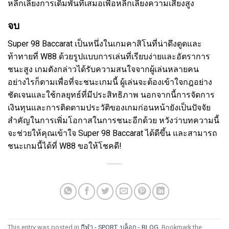
หลีกเลี่ยงการเดิมพันที่เสมอเพื่อหลีกเลี่ยงความเสี่ยงสูง
จบ
Super 98 Baccarat เป็นหนึ่งในเกมคาสิโนที่น่าดึงดูดและ
ท้าทายที่ W88 ด้วยรูปแบบการเล่นที่เรียบง่ายและอัตราการ
ชนะสูง เกมดังกล่าวได้รับความสนใจจากผู้เล่นหลายคน
อย่างไรก็ตามเพื่อที่จะชนะเกมนี้ ผู้เล่นจะต้องเข้าใจกฎอย่าง
ชัดเจนและใช้กลยุทธ์ที่มีประสิทธิภาพ นอกจากนี้การจัดการ
เงินทุนและการติดตามประวัติของเกมก่อนหน้ายังเป็นปัจจัย
สำคัญในการเพิ่มโอกาสในการชนะอีกด้วย หวังว่าบทความนี้
จะช่วยให้คุณเข้าใจ Super 98 Baccarat ได้ดีขึ้น และสามารถ
ชนะเกมนี้ได้ที่ W88 ขอให้โชคดี!
This entry was posted in
กีฬา - SPORT
,
บล็อก - BLOG
. Bookmark the