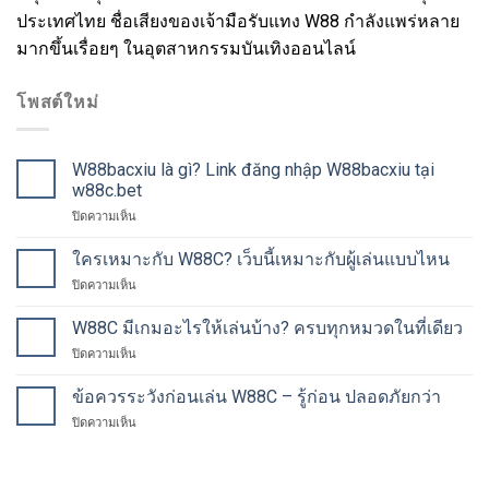
ประเทศไทย ชื่อเสียงของเจ้ามือรับแทง W88 กำลังแพร่หลาย
มากขึ้นเรื่อยๆ ในอุตสาหกรรมบันเทิงออนไลน์
โพสต์ใหม่
W88bacxiu là gì? Link đăng nhập W88bacxiu tại
21
มิ.ย.
w88c.bet
บน
ปิดความเห็น
W88bacxiu
là
ใครเหมาะกับ W88C? เว็บนี้เหมาะกับผู้เล่นแบบไหน
21
gì?
มิ.ย.
บน
ปิดความเห็น
Link
ใคร
đăng
เหมาะ
W88C มีเกมอะไรให้เล่นบ้าง? ครบทุกหมวดในที่เดียว
nhập
21
กับ
มิ.ย.
W88bacxiu
บน
ปิดความเห็น
W88C?
tại
W88C
เว็บ
w88c.bet
มี
ข้อควรระวังก่อนเล่น W88C – รู้ก่อน ปลอดภัยกว่า
นี้
21
เกม
มิ.ย.
เหมาะ
บน
ปิดความเห็น
อะไร
กับ
ข้อ
ให้
ผู้
ควร
เล่น
เล่น
ระวัง
บ้าง?
แบบ