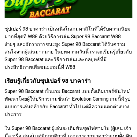
ซุปเปอร์ 98 บาคาร่า เป็นหนึ่งในเกมคาสิโนที่ได้รับความนิยม
มากที่สุดที่ W88 ด้วยวิธีการเล่น Super 98 Baccarat W88
ง่ายๆ และอัตราการชนะสูง Super 98 Baccarat ได้รับความ
สนใจจากผู้เล่นมากมาย ในบทความวันนี้ เราจะเรียนรู้เกี่ยวกับ
Super 98 Baccarat และวิธีการเล่นและกลยุทธ์ที่มี
ประสิทธิภาพเพื่อชนะเกมนี้ที่ W88
เรียนรู้เกี่ยวกับซุปเปอร์ 98 บาคาร่า
Super 98 Baccarat เป็นเกม Baccarat แบบดั้งเดิมเวอร์ชันใหม่
พัฒนาโดยผู้ให้บริการเกมชั้นนำ Evolution Gaming เกมนี้มีรูป
แบบการเล่นคล้ายกับ Baccarat ทั่วไป แต่มีความแตกต่างบาง
ประการ
ใน Super 98 Baccarat ผู้เล่นจะเดิมพันชุดไพ่สามใบ (ผู้เล่น เจ้า
มือ หรือเสมอ) แต่มีกฎกติกาที่แตกต่างจากบาคาร่าแบบดั้งเดิม