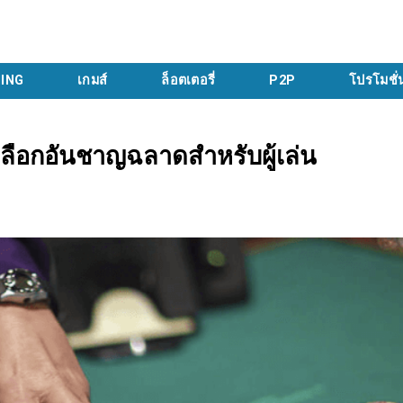
HING
เกมส์
ล็อตเตอรี่
P2P
โปรโมชั่
ทางเลือกอันชาญฉลาดสำหรับผู้เล่น