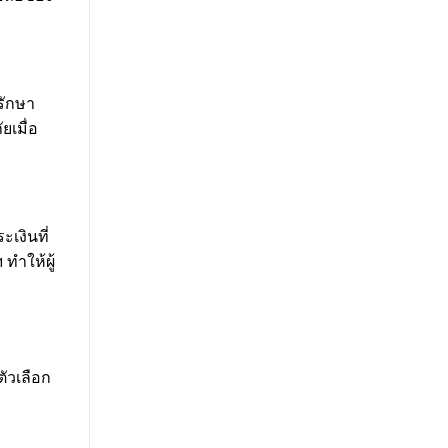
รักษา
ยเมื่อ
เงินที่
ทำให้ผู้
ตัวเลือก