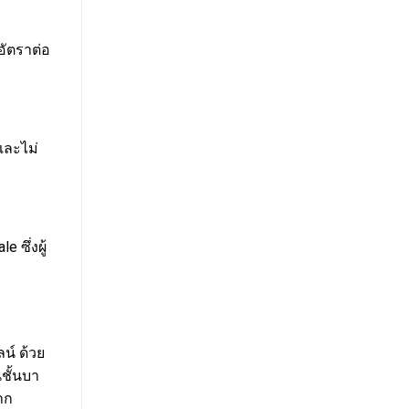
อัตราต่อ
และไม่
 ซึ่งผู้
น์ ด้วย
ชั้นบา
าก