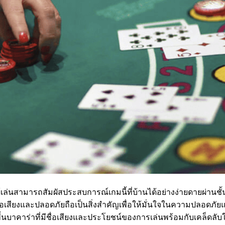
 ผู้เล่นสามารถสัมผัสประสบการณ์เกมนี้ที่บ้านได้อย่างง่ายดายผ่านช
มีชื่อเสียงและปลอดภัยถือเป็นสิ่งสำคัญเพื่อให้มั่นใจในความปลอดภัย
ับพื้นบาคาร่าที่มีชื่อเสียงและประโยชน์ของการเล่นพร้อมกับเคล็ดลั