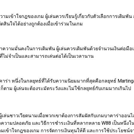
ามเข้าใจกฎของเกม ผู้เล่นควรเรียนรู้เกี่ยวกับตัวเลือกการเดิมพัน 
ดสินใจได้อย่างถูกต้องเมื่อเข้าร่วมในเกม
ักษาความมั่นคงในการเดิมพัน ผู้เล่นควรเดิมพันด้วยจำนวนเงินต่อมือ
่ยงที่ไม่จำเป็นและสามารถเล่นต่อได้เป็นเวลานาน
ร่า หนึ่งในกลยุทธ์ที่ได้รับความนิยมมากที่สุดคือกลยุทธ์ Martingale
ไรก็ตาม ผู้เล่นจะต้องระมัดระวังและไม่ใช้กลยุทธ์กับเกมมากเกินไป
ับผู้เล่นชาวเวียดนามเมื่อพวกเขาต้องการสัมผัสกับเกมบาคาร่าออนไล
ความปลอดภัย และวิธีการชำระเงินที่หลากหลาย W88 เป็นหนึ่งใน
ำความเข้าใจกฎของเกม การจัดการเงินทุนให้ดี และการใช้ประโยชน์จ