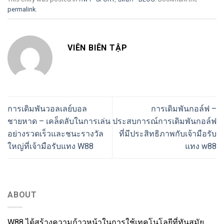
permalink
.
VIÊN BIÊN TẬP
การเดิมพันวอลเลย์บอล
การเดิมพันกอล์ฟ –
ชายหาด – เคล็ดลับในการเล่น
ประสบการณ์การเดิมพันกอล์ฟ
อย่างรวดเร็วและชนะรางวัล
ที่มีประสิทธิภาพกับเจ้ามือรับ
ใหญ่ที่เจ้ามือรับแทง W88
แทง w88
ABOUT
W88 ได้สร้างความก้าวหน้าในการใช้เทคโนโลยีที่ทันสมัย