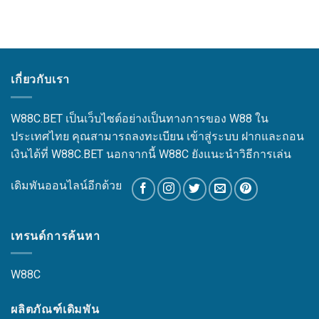
เล่น
เล่น
ระวัง
บ้าง?
แบบ
ก่อน
ครบ
ไหน
เล่น
ทุก
W88C
หมวด
–
ใน
รู้
ที่
เกี่ยวกับเรา
ก่อน
เดียว
ปลอดภัย
กว่า
W88C.BET เป็นเว็บไซต์อย่างเป็นทางการของ W88 ใน
ประเทศไทย คุณสามารถลงทะเบียน เข้าสู่ระบบ ฝากและถอน
เงินได้ที่ W88C.BET นอกจากนี้ W88C ยังแนะนำวิธีการเล่น
เดิมพันออนไลน์อีกด้วย
เทรนด์การค้นหา
W88C
ผลิตภัณฑ์เดิมพัน