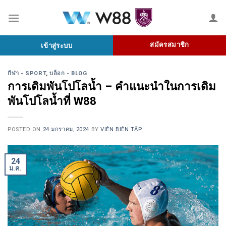
Skip
to
content
สมัครสมาชิก
เข้าสู่ระบบ
กีฬา - SPORT
,
บล็อก - BLOG
การเดิมพันโปโลน้ำ – คำแนะนำในการเดิม
พันโปโลน้ำที่ W88
POSTED ON
24 มกราคม, 2024
BY
VIÊN BIÊN TẬP
24
ม.ค.