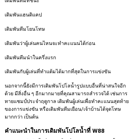
เดิมพันทีมที่ชนะ
เดิมพันแฮนดิแคป
เดิมพันทีมโยนโทษ
เดิมพันว่าผู้เล่นคนไหนจะทำคะแนนได้ก่อน
เดิมพันทีมนำในครึ่งแรก
เดิมพันกับผู้เล่นที่ทำแต้มได้มากที่สุดในการแข่งขัน
นอกจากนี้ยังมีการเดิมพันโปโลน้ำรูปแบบอื่นที่น่าสนใจอีก
ด้วย มีสิ่งอื่น ๆ อีกมากมายที่คุณสามารถสำรวจได้ เช่นการ
ทายแชมป์ประจำฤดูกาล เดิมพันผู้เล่นเพื่อทำคะแนนสุดท้าย
ของการแข่งขัน หรือเดิมพันทีมเยือน/เจ้าบ้านได้จุดโทษ
มากกว่า เป็นต้น
คำแนะนำในการเดิมพันโปโลน้ำที่ W88