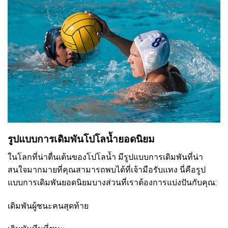
รูปแบบการเดิมพันโปโลน้ำยอดนิยม
ในโลกที่น่าตื่นเต้นของโปโลน้ำ มีรูปแบบการเดิมพันที่น่า
สนใจมากมายที่คุณสามารถพบได้ที่เจ้ามือรับแทง นี่คือรูป
แบบการเดิมพันยอดนิยมบางส่วนที่เราต้องการแบ่งปันกับคุณ:
เดิมพันผู้ชนะคนสุดท้าย