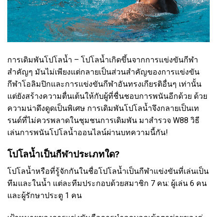
การเดิมพันโปโลน้ำ – โปโลน้ำเกิดขึ้นจากการแข่งขันกีฬา
สำคัญๆ มันไม่เพียงแต่กลายเป็นส่วนสำคัญของการแข่งขัน
กีฬาโอลิมปิกและการแข่งขันกีฬาอันทรงเกียรติอื่นๆ เท่านั้น
แต่ยังสร้างความตื่นเต้นให้กับผู้ที่ชื่นชอบการพนันอีกด้วย ด้วย
ความน่าดึงดูดเป็นพิเศษ การเดิมพันโปโลน้ำจึงกลายเป็นเท
รนด์ที่ไม่ควรพลาดในชุมชนการเดิมพัน มาสำรวจ W88 วิธี
เล่นการพนันโปโลน้ำออนไลน์ผ่านบทความนี้กัน!
โปโลน้ำเป็นกีฬาประเภทใด?
โปโลน้ำหรือที่รู้จักกันในชื่อโปโลน้ำเป็นกีฬาแข่งขันที่เล่นเป็น
ทีมและในน้ำ แต่ละทีมประกอบด้วยสมาชิก 7 คน: ผู้เล่น 6 คน
และผู้รักษาประตู 1 คน