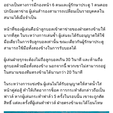
อย่างเป็นทางการมีกองหน้า 6 คนและผู้รักษาประตู 1 คนคอย
ปกป้องตาข่าย ผู้เล่นสำรองสามารถเปลี่ยนเป็นรายบุคคลใน
สนามได้เมื่อจำเป็น
หน้าที่ของผู้เล่นคือนำลูกบอลเข้าตาข่ายของฝ่ายตรงข้ามให้
มากที่สุด ในระหว่างการเล่นซ้ำ ผู้เล่นจะได้รับอนุญาตให้ใช้
มือเดียวในการจับลูกบอลเท่านั้น ขณะเดียวกันผู้รักษาประตู
สามารถใช้มือทั้งสองข้างในการรับบอลได้
ผู้เล่นฝ่ายรุกจะต้องไม่ถือลูกบอลเกิน 30 วินาที และห้ามถือ
ลูกบอลด้วยมือทั้งสองข้าง นอกจากนี้ พวกเขาไม่สามารถอยู่
ในสนามของทีมตรงข้ามได้นานกว่า 20 วินาที
ในระหว่างการแข่งขัน ผู้เล่นไม่ได้รับอนุญาตให้สาดน้ำใส่
หน้าคู่ต่อสู้ ทำให้เกิดอาการช็อค การกระทำดังกล่าวถือเป็น
ฟาวล์ หากผู้เล่นกระทำฟาล์ว 5 ครั้งในรอบนั้น เขาจะถูกตัด
สิทธิ์ แต่ละครั้งที่ผู้เล่นทำฟาวล์ ฝ่ายตรงข้ามจะได้โยนโทษ