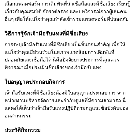
เลือกแพลตฟอร์มการเดิมพันที่น่าเชื่อถือและมีชื่อเสียง เรียนรู้
เกี่ยวกับคุณสมบัติ อัตราต่อรอง และบทวิจารณ์จากผู้เล่นคน
อื่นๆ เพื่อให้แน่ใจว่าคุณกำลังเข้าร่วมแพลตฟอร์มที่ปลอดภัย
วิธีการรู้จักเจ้ามือรับแทงที่มีชื่อเสียง
การระบุเจ้ามือรับแทงที่มีชื่อเสียงเป็นขั้นตอนสำคัญ เพื่อให้
แน่ใจว่าคุณมีส่วนร่วมในสภาพแวดล้อมการเดิมพันที่
ปลอดภัยและเชื่อถือได้ นี่คือปัจจัยบางประการที่คุณควร
พิจารณาเมื่อประเมินชื่อเสียงของเจ้ามือรับแทง:
ใบอนุญาตประกอบกิจการ
เจ้ามือรับแทงที่มีชื่อเสียงต้องมีใบอนุญาตประกอบการ จาก
หน่วยงานบริหารจัดการและกำกับดูแลที่มีความสามารถ นี่
แสดงให้เห็นว่าเจ้ามือรับแทงปฏิบัติตามกฎและข้อบังคับของ
อุตสาหกรรม
ประวัติกิจกรรม