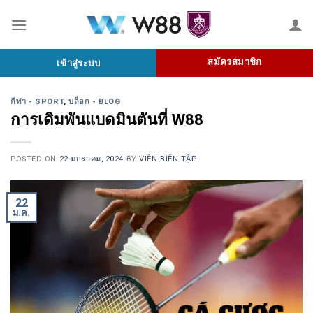
Skip
to
content
สมัครสมาชิก
เข้าสู่ระบบ
กีฬา - SPORT
,
บล็อก - BLOG
การเดิมพันแบดมินตันที่ W88
POSTED ON
22 มกราคม, 2024
BY
VIÊN BIÊN TẬP
22
ม.ค.