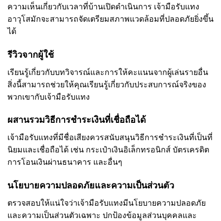
ความเห็นเกี่ยวกับเวลาที่บ้านเปิดดำเนินการ เจ้ามือรับแทง
อาวุโสมักจะสามารถจัดเตรียมสภาพแวดล้อมที่ปลอดภัยยิ่งขึ้น
ได้
รีวิวจากผู้ใช้
เรียนรู้เกี่ยวกับบทวิจารณ์และการให้คะแนนจากผู้เล่นรายอื่น
สิ่งนี้สามารถช่วยให้คุณเรียนรู้เกี่ยวกับประสบการณ์จริงของ
พวกเขากับเจ้ามือรับแทง
ผสานรวมวิธีการชำระเงินที่เชื่อถือได้
เจ้ามือรับแทงที่มีชื่อเสียงควรสนับสนุนวิธีการชำระเงินที่เป็นที่
นิยมและเชื่อถือได้ เช่น กระเป๋าเงินอิเล็กทรอนิกส์ บัตรเครดิต
การโอนเงินผ่านธนาคาร และอื่นๆ
นโยบายความปลอดภัยและความเป็นส่วนตัว
ตรวจสอบให้แน่ใจว่าเจ้ามือรับแทงมีนโยบายความปลอดภัย
และความเป็นส่วนตัวเฉพาะ ปกป้องข้อมูลส่วนบุคคลและ