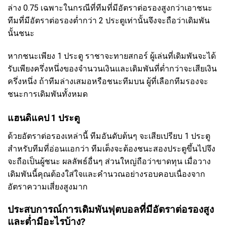
ล่าง 0.75 เฉพาะในกรณีที่ทีมที่มีอัตราต่อรองสูงกว่าเอาชนะ
ทีมที่มีอัตราต่อรองต่ำกว่า 2 ประตูเท่านั้นจึงจะถือว่าเดิมพัน
นั้นชนะ
หากชนะเพียง 1 ประตู ราชาจะทายสกอร์ ผู้เล่นที่เดิมพันจะได้
รับเพียงครึ่งหนึ่งของจำนวนเงินและเดิมพันที่ต่ำกว่าจะเสียเงิน
ครึ่งหนึ่ง ถ้าทีมล่างเสมอหรือชนะทีมบน ผู้ที่เลือกทีมรองจะ
ชนะการเดิมพันทั้งหมด
แฮนดิแคป 1 ประตู
ด้วยอัตราต่อรองเหล่านี้ ทีมอันดับต้นๆ จะเสียเปรียบ 1 ประตู
สำหรับทีมที่อ่อนแอกว่า ทีมเต็งจะต้องชนะสองประตูขึ้นไปจึง
จะถือเป็นผู้ชนะ ผลลัพธ์อื่นๆ ส่วนใหญ่ถือว่าขาดทุน เมื่อวาง
เดิมพันนี้คุณต้องใส่ใจและคำนวณอย่างรอบคอบเนื่องจาก
อัตราความเสี่ยงสูงมาก
ประสบการณ์การเดิมพันฟุตบอลที่มีอัตราต่อรองสูง
และต่ำมีอะไรบ้าง?