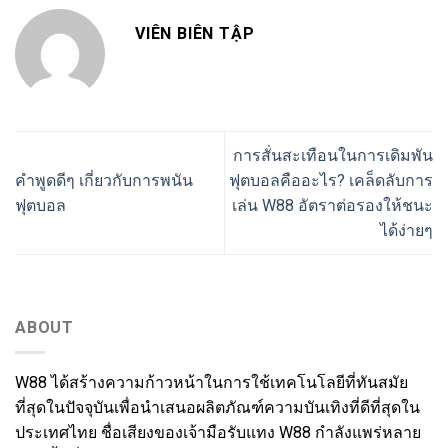
VIÊN BIÊN TẬP
การสั่นสะเทือนในการเดิมพัน
คำพูดดีๆ เกี่ยวกับการพนัน
ฟุตบอลคืออะไร? เคล็ดลับการ
ฟุตบอล
เล่น W88 อัตราต่อรองให้ชนะ
ได้ง่ายๆ
ABOUT
W88 ได้สร้างความก้าวหน้าในการใช้เทคโนโลยีที่ทันสมัย
ที่สุดในปัจจุบันเพื่อนำเสนอผลิตภัณฑ์ความบันเทิงที่ดีที่สุดใน
ประเทศไทย ชื่อเสียงของเจ้ามือรับแทง W88 กำลังแพร่หลาย