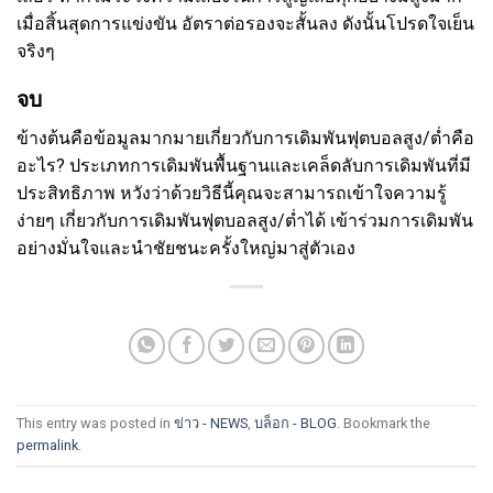
เมื่อสิ้นสุดการแข่งขัน อัตราต่อรองจะสั้นลง ดังนั้นโปรดใจเย็น
จริงๆ
จบ
ข้างต้นคือข้อมูลมากมายเกี่ยวกับการเดิมพันฟุตบอลสูง/ต่ำคือ
อะไร? ประเภทการเดิมพันพื้นฐานและเคล็ดลับการเดิมพันที่มี
ประสิทธิภาพ หวังว่าด้วยวิธีนี้คุณจะสามารถเข้าใจความรู้
ง่ายๆ เกี่ยวกับการเดิมพันฟุตบอลสูง/ต่ำได้ เข้าร่วมการเดิมพัน
อย่างมั่นใจและนำชัยชนะครั้งใหญ่มาสู่ตัวเอง
This entry was posted in
ข่าว - NEWS
,
บล็อก - BLOG
. Bookmark the
permalink
.