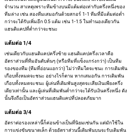
จำนวน สาเหตุเพราะทีมข้างบนมีแต้มต่อเท่ากับครึ่งหนึ่งของ
ทีมล่าง เช่น สองทีมเสมอกันด้วยสกอร์ 1-1 ทีมที่มีแต้มต่อต่ำ
กว่าจะได้รับเพิ่มอีก 0.5 แต้ม เช่น 1-1.5 ในทำนองเดียวกัน
แฮนดิแคปที่ต่ำกว่าจะชนะ
แต้มต่อ 1/4
เช่นเดียวกับแฮนดิแคปครึ่งซ้าย แฮนดิแคปครึ่งเวลาคือ
อัตราส่วนที่ทีมอันดับต้นๆ (หรือทีมที่แข็งแกร่งกว่า) เป็นทีม
รองของทีม (ทีมที่อ่อนแอกว่า) ไม่ว่าทีมใดจะชนะ การเดิมพัน
เกือบทั้งหมดจะชนะ อย่างไรก็ตาม หากเสมอกัน การเดิมพัน
เกือบทั้งหมดจะชนะ ผู้เล่นที่เดิมพันสูงสุดจะเสียเงินเพียงครึ่ง
เดียวเท่านั้น และผู้เล่นที่เดิมพันต่ำกว่าจะได้รับเงินครึ่งหนึ่ง ดัง
นั้นจึงถือเป็นอัตราส่วนแฮนดิแคปที่ปลอดภัยมาก
แต้มต่อ 3/4
อัตราต่อรองเหล่านี้ก็ค่อนข้างเป็นที่นิยมเช่นกัน แต่มักใช้ใน
การแข่งขันขนาดเล็ก ด้วยอัตราส่วนนี้เดิมพันบนจะรับเดิมพัน